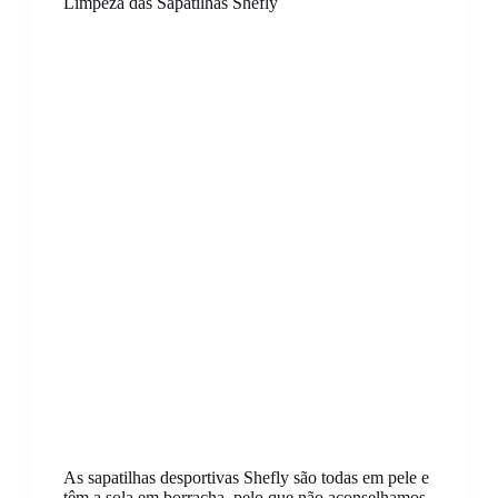
Limpeza das Sapatilhas Shefly
As sapatilhas desportivas Shefly são todas em pele e
têm a sola em borracha, pelo que não aconselhamos