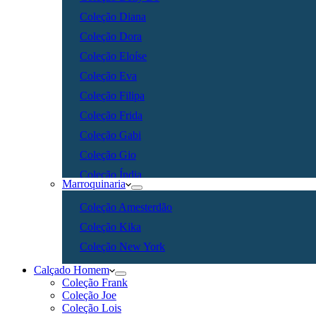
Coleção Diana
Coleção Dora
Coleção Eloíse
Coleção Eva
Coleção Filipa
Coleção Frida
Coleção Gabi
Coleção Gio
Coleção Índia
Marroquinaria
Coleção Ingrid
Coleção Amesterdão
Coleção Isa
Coleção Kika
Coleção Kika
Coleção New York
Coleção Leonor
Calçado Homem
Coleção Lia
Coleção Frank
Coleção Lina
Coleção Joe
Coleção Lois
Coleção Luísa