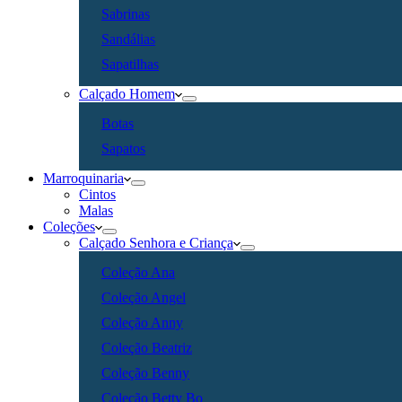
Sabrinas
Sandálias
Sapatilhas
Calçado Homem
Botas
Sapatos
Marroquinaria
Cintos
Malas
Coleções
Calçado Senhora e Criança
Coleção Ana
Coleção Angel
Coleção Anny
Coleção Beatriz
Coleção Benny
Coleção Betty Bo