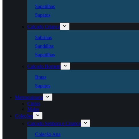
Sapatilhas
Sapatos
Calçado Criança
Sabrinas
Sandálias
Sapatilhas
Calçado Homem
Botas
Sapatos
Marroquinaria
Cintos
Malas
Coleções
Calçado Senhora e Criança
Coleção Ana