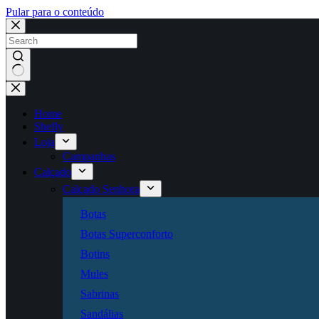
Pular para o conteúdo
Sem
resultados
Home
Shefly
Loja
Campanhas
Calçado
Calçado Senhora
Botas
Botas Superconforto
Botins
Mules
Sabrinas
Sandálias