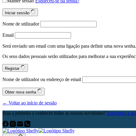
Manter sessão
Esqueceu-se da senha?
Iniciar sessão
Nome de utilizador
Email
Será enviado um email com uma ligação para definir uma nova senha
Os seus dados pessoais serão utilizados para melhorar a sua experiênci
Registar
Nome de utilizador ou endereço de email
Obter nova senha
← Voltar ao início de sessão
Seja a primeira a conhecer todas as nossas novidades!
Subscreva a nos