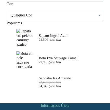
Cor
Populares
Sapato Ingrid Azul
72,50
€
(inclui IVA)
Bota Eva Sauvage Camel
79,90
€
(inclui IVA)
Sandália Isa Amarelo
72,45
€
(inclui IVA)
54,34
€
(inclui IVA)
Informações Úteis