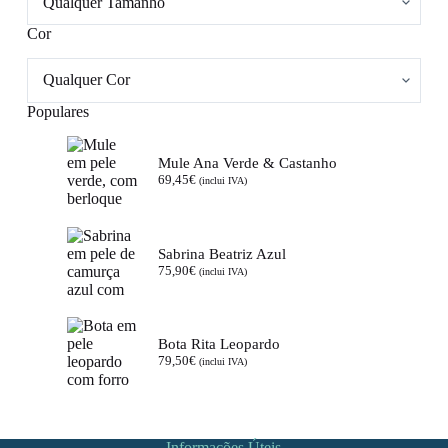
Cor
Populares
Mule Ana Verde & Castanho
69,45
€
(inclui IVA)
Sabrina Beatriz Azul
75,90
€
(inclui IVA)
Bota Rita Leopardo
79,50
€
(inclui IVA)
Informações Úteis