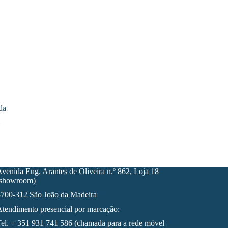
da
)
)
venida Eng. Arantes de Oliveira n.º 862, Loja 18
(showroom)
700-312 São João da Madeira
tendimento presencial por marcação:
el. + 351 931 741 586 (chamada para a rede móvel