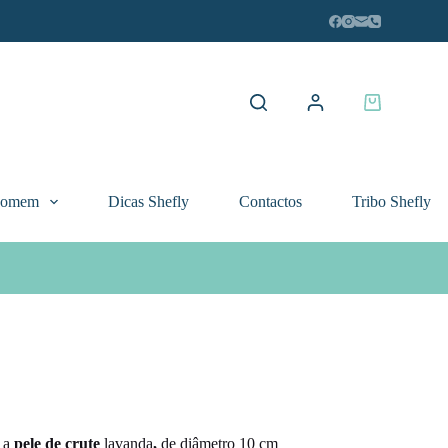
Carrinho
de
compras
Homem
Dicas Shefly
Contactos
Tribo Shefly
a a
pele de crute
lavanda
,
de diâmetro 10 cm