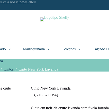
reva a nossa newsletter!
çado
Marroquinaria
Coleções
Calçado 
da
/
Cintos
/
Cinto New York Lavanda
Cinto New York Lavanda
13,50
€
(inclui IVA)
Cinto em
pele de crute
lavanda com fivela forrad