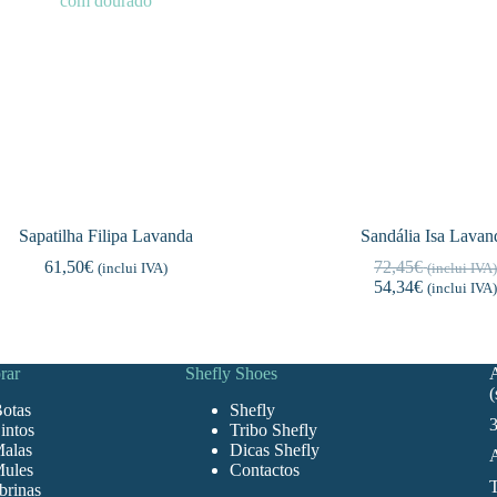
Sapatilha Filipa Lavanda
Sandália Isa Lavan
61,50
€
72,45
€
(inclui IVA)
(inclui IVA
54,34
€
(inclui IVA
rar
Shefly Shoes
A
otas
Shefly
3
intos
Tribo Shefly
alas
Dicas Shefly
A
ules
Contactos
T
brinas