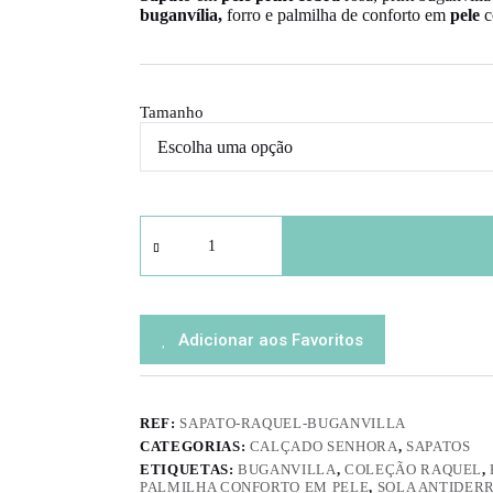
buganvília,
forro e palmilha de conforto em
pele
c
Tamanho
Quantidade
de
Sapato
Raquel
Buganvilla
Adicionar aos Favoritos
REF:
SAPATO-RAQUEL-BUGANVILLA
CATEGORIAS:
CALÇADO SENHORA
,
SAPATOS
ETIQUETAS:
BUGANVILLA
,
COLEÇÃO RAQUEL
,
PALMILHA CONFORTO EM PELE
,
SOLA ANTIDER