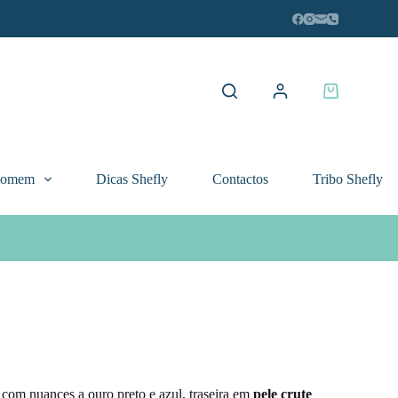
Carrinho
de
compras
Homem
Dicas Shefly
Contactos
Tribo Shefly
a com nuances a ouro preto e azul, traseira em
pele crute