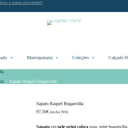
reva a nossa newsletter!
çado
Marroquinaria
Coleções
Calçado 
lla
ra
/
Sapato Raquel Buganvilla
Sapato Raquel Buganvilla
97,50
€
(inclui IVA)
Sapato
em
pele
print cobra
rosa, print buganvíli