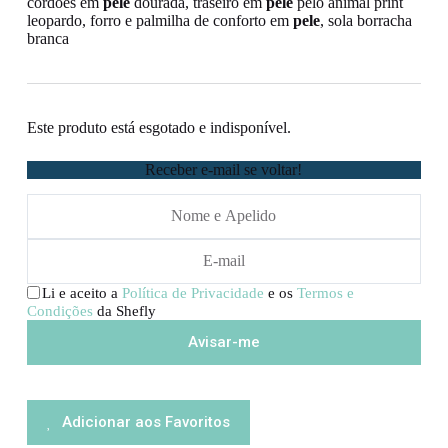
cordões em
pele
dourada, traseiro em
pele
pêlo animal print
leopardo, forro e palmilha de conforto em
pele
, sola borracha
branca
Este produto está esgotado e indisponível.
Receber e-mail se voltar!
Li e aceito a
Política de Privacidade
e os
Termos e
Condições
da Shefly
Adicionar aos Favoritos