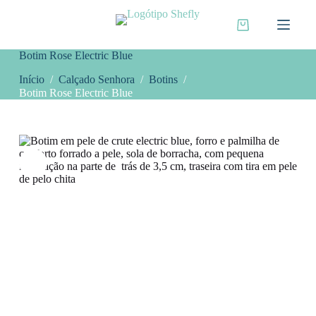
P
u
Carrinho
l
de
a
compras
Botim Rose Electric Blue
r
p
Início
/
Calçado Senhora
/
Botins
/
a
Botim Rose Electric Blue
r
a
o
c
o
n
t
e
ú
d
o